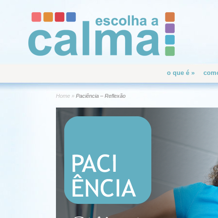
o que é
»
como
Home
»
Paciência – Reflexão